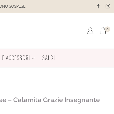
IL SITO È IN MANUTENZIONE. NON EFFE
0
 E ACCESSORI
SALDI
dee – Calamita Grazie Insegnante