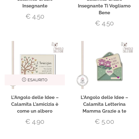
Insegnante
Insegnante Ti Vogliamo
Bene
€
4.50
€
4.50
ESAURITO
L’Angolo delle Idee –
L’Angolo delle Idee –
Calamita L’amicizia è
Calamita Letterina
come un albero
Mamma Grazie a te
€
4.90
€
5.00