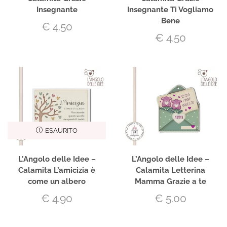
Insegnante
Insegnante Ti Vogliamo
Bene
€
4.50
€
4.50
ESAURITO
L’Angolo delle Idee –
L’Angolo delle Idee –
Calamita L’amicizia è
Calamita Letterina
come un albero
Mamma Grazie a te
€
4.90
€
5.00