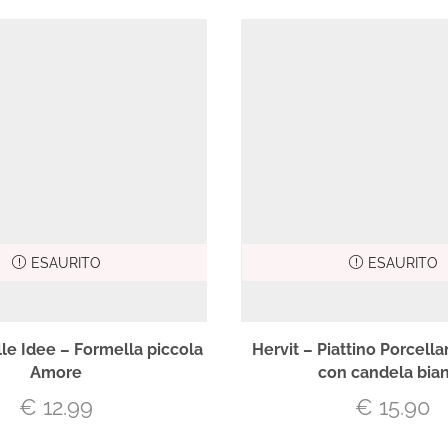
ESAURITO
ESAURITO
lle Idee – Formella piccola
Hervit – Piattino Porcella
Amore
con candela bia
€
12.99
€
15.90