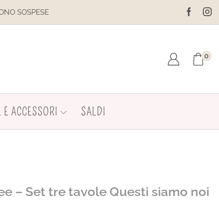
IL SITO È IN MANUTENZIONE. N
0
 E ACCESSORI
SALDI
ee – Set tre tavole Questi siamo noi