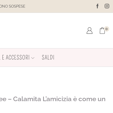
ESE
IL SITO È IN MANUTENZION
0
 E ACCESSORI
SALDI
dee – Calamita L’amicizia è come un