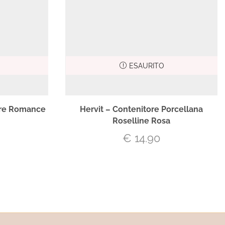
ESAURITO
are Romance
Hervit – Contenitore Porcellana
Roselline Rosa
€
14.90