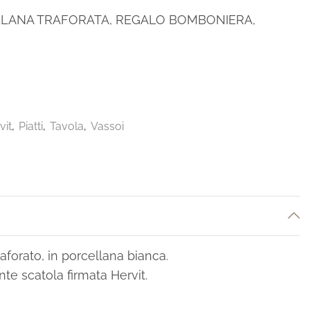
LLANA TRAFORATA, REGALO BOMBONIERA,
vit
,
Piatti
,
Tavola
,
Vassoi
raforato, in porcellana bianca.
te scatola firmata Hervit.