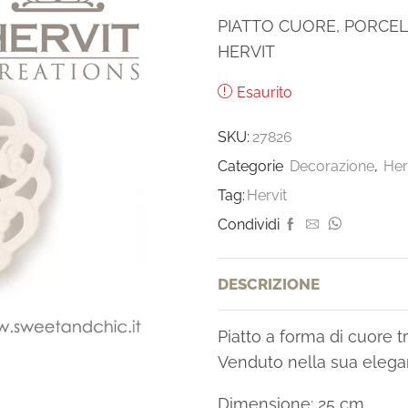
PIATTO CUORE, PORCE
HERVIT
Esaurito
SKU:
27826
Categorie
Decorazione
,
Her
Tag:
Hervit
Condividi
DESCRIZIONE
Piatto a forma di cuore t
Venduto nella sua elegan
Dimensione: 25 cm