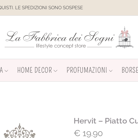
IL SITO È IN MANUTENZIONE. 
A
HOME DECOR
PROFUMAZIONI
BORSE
Hervit – Piatto C
€
19.90