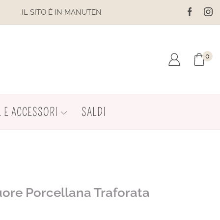
NON EFFETTUARE ACQUISTI. LE SPEDIZIONI SONO SOSPESE
0
 E ACCESSORI
SALDI
uore Porcellana Traforata