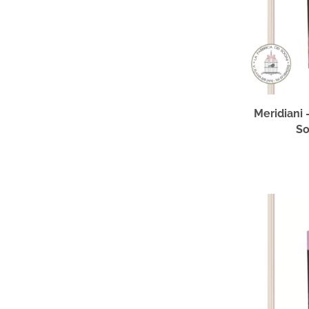
Meridiani 
So