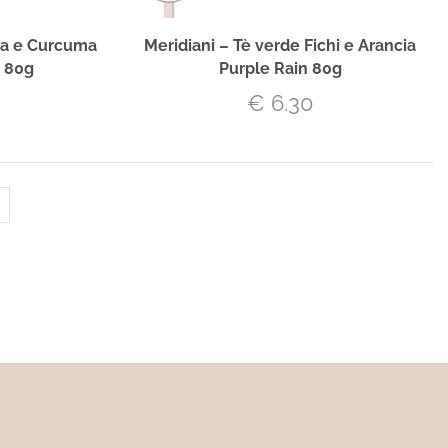
gia e Curcuma
Meridiani – Tè verde Fichi e Arancia
e 80g
Purple Rain 80g
€
6.30