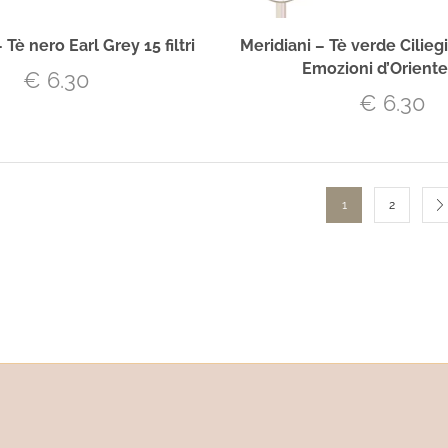
 Tè nero Earl Grey 15 filtri
Meridiani – Tè verde Cilie
Emozioni d’Orient
€
6.30
€
6.30
1
2