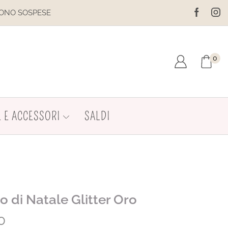
SPESE
IL SITO È IN MANUTENZI
0
 E ACCESSORI
SALDI
o di Natale Glitter Oro
0