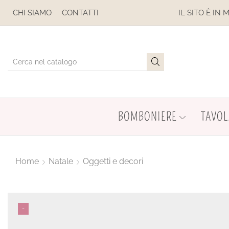
 SOSPESE
CHI SIAMO
CONTATTI
IL SITO È IN MANUTE
BOMBONIERE
TAVOL
Home
Natale
Oggetti e decori
-