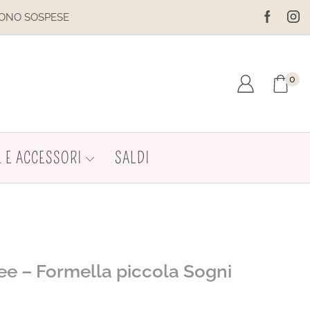
IL SITO È IN MANUTENZIONE. N
0
 E ACCESSORI
SALDI
dee – Formella piccola Sogni