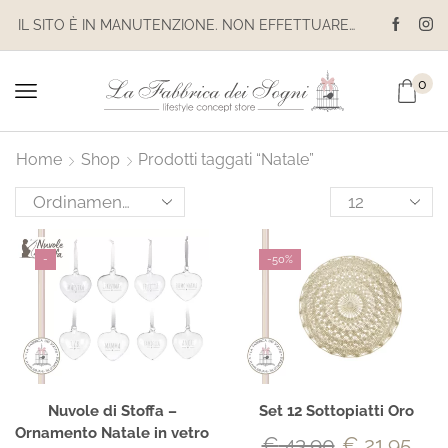
IZIONI SONO SOSPESE
IL SITO È IN MANUTENZIONE. NON EFFETTUARE ACQUISTI. LE SPEDIZIONI SONO SOSPESE
0
Home
Shop
Prodotti taggati “Natale”
-
-
50%
Nuvole di Stoffa –
Set 12 Sottopiatti Oro
Ornamento Natale in vetro
€
43.90
€
21.95