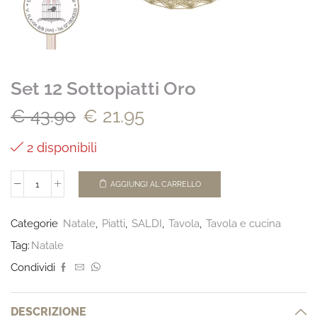
Set 12 Sottopiatti Oro
€
43.90
€
21.95
2 disponibili
AGGIUNGI AL CARRELLO
Categorie
Natale
,
Piatti
,
SALDI
,
Tavola
,
Tavola e cucina
Tag:
Natale
Condividi
DESCRIZIONE