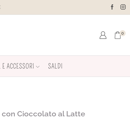
SITO È IN MANUTENZIONE. NON EFFETTUARE ACQUISTI. LE SP
0
 E ACCESSORI
SALDI
con Cioccolato al Latte