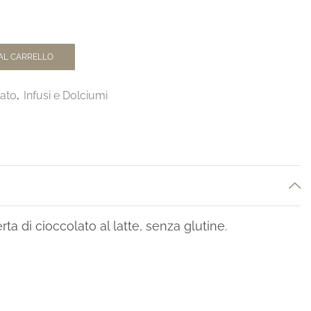
AL CARRELLO
lato
,
Infusi e Dolciumi
a di cioccolato al latte, senza glutine.