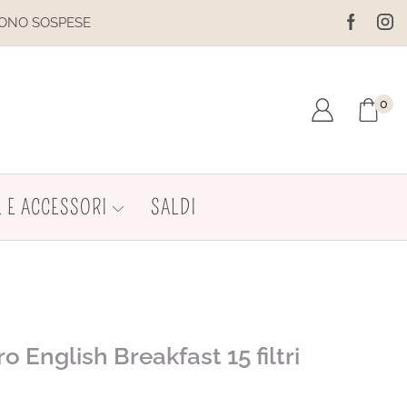
ESE
IL SITO È IN MANUTENZIONE
0
 E ACCESSORI
SALDI
o English Breakfast 15 filtri