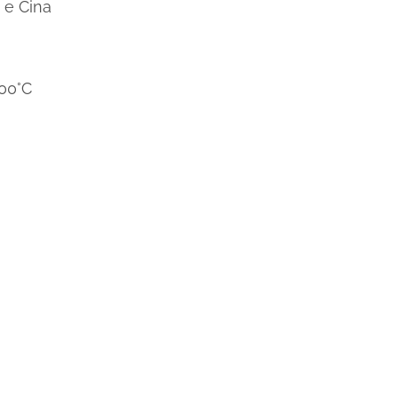
a e Cina
100°C