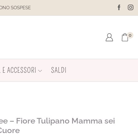
IL SITO È IN MANUTENZIONE. NON EFFETTU
0
 E ACCESSORI
SALDI
dee – Fiore Tulipano Mamma sei
Cuore