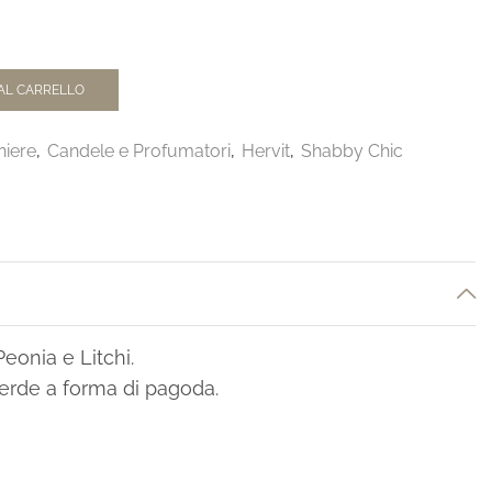
AL CARRELLO
iere
,
Candele e Profumatori
,
Hervit
,
Shabby Chic
eonia e Litchi.
verde a forma di pagoda.