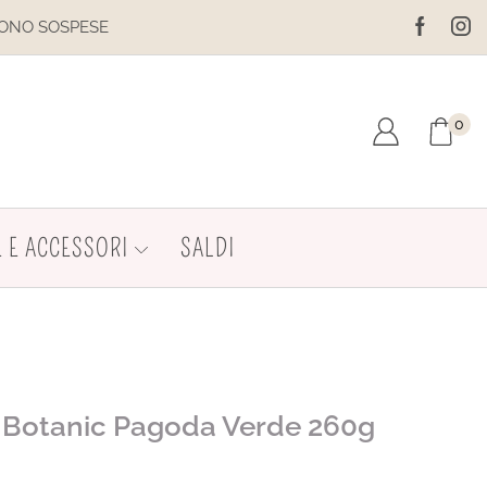
IL SITO È IN MANUTENZIONE. N
0
 E ACCESSORI
SALDI
a Botanic Pagoda Verde 260g