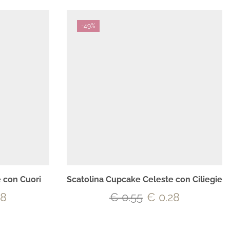
-
49%
 con Cuori
Scatolina Cupcake Celeste con Ciliegie
28
€
0.55
€
0.28