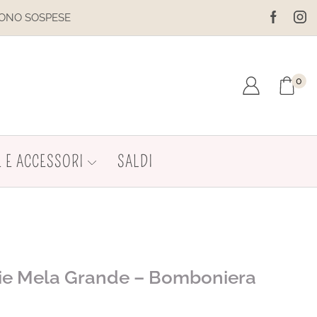
PESE
IL SITO È IN MANUTENZIO
0
 E ACCESSORI
SALDI
oie Mela Grande – Bomboniera