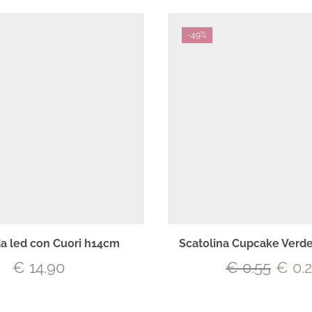
-
49%
 led con Cuori h14cm
Scatolina Cupcake Verde
€
14.90
€
0.55
€
0.