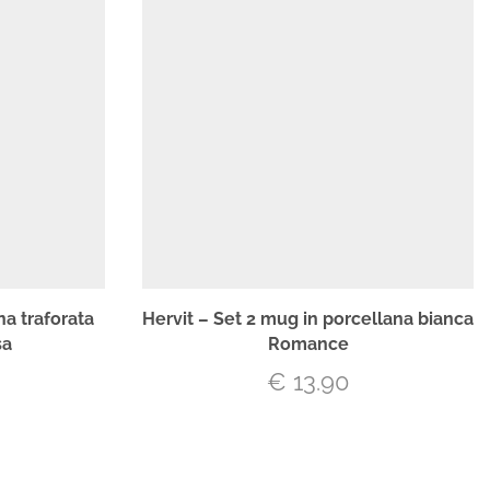
na traforata
Hervit – Set 2 mug in porcellana bianca
sa
Romance
€
13.90