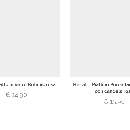
iatto in vetro Botanic rosa
Hervit – Piattino Porcella
con candela ro
€
14.90
€
15.90