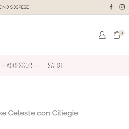
IL SITO È IN MANUTENZIONE. 
0
 E ACCESSORI
SALDI
e Celeste con Ciliegie