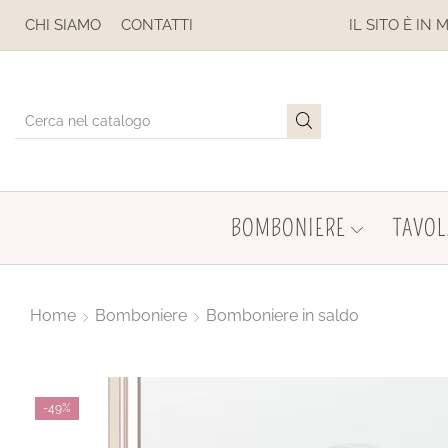
ESE
CHI SIAMO
CONTATTI
IL SITO È IN MANUTENZION
BOMBONIERE
TAVOL
Home
Bomboniere
Bomboniere in saldo
-
49%