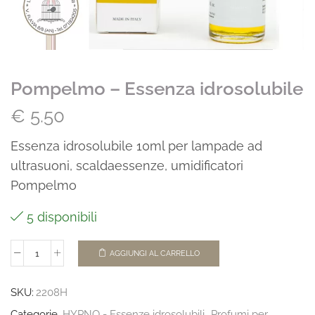
Pompelmo – Essenza idrosolubile
€
5.50
Essenza idrosolubile 10ml per lampade ad
ultrasuoni, scaldaessenze, umidificatori
Pompelmo
5 disponibili
AGGIUNGI AL CARRELLO
SKU:
2208H
Categorie
HYPNO - Essenze idrosolubili
,
Profumi per