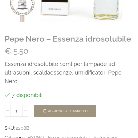
Pepe Nero – Essenza idrosolubile
€
5.50
Essenza idrosolubile 10ml per lampade ad
ultrasuoni, scaldaessenze, umidificatori Pepe
Nero
7 disponibili
AGGIUNGI AL CARRELLO
SKU:
2208B
Categorie
HYPNO - Essenze idrosolubili
,
Profumi per