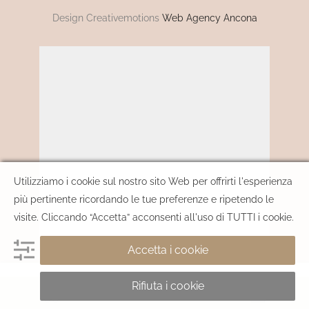
Design Creativemotions
Web Agency Ancona
Utilizziamo i cookie sul nostro sito Web per offrirti l'esperienza
più pertinente ricordando le tue preferenze e ripetendo le
visite. Cliccando “Accetta” acconsenti all'uso di TUTTI i cookie.
Accetta i cookie
Rifiuta i cookie
AGGIUNGI AL CARRELLO