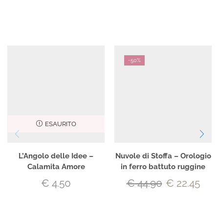
-
50%
ESAURITO
L’Angolo delle Idee –
Nuvole di Stoffa – Orologio
Calamita Amore
in ferro battuto ruggine
€
4.50
€
44.90
€
22.45