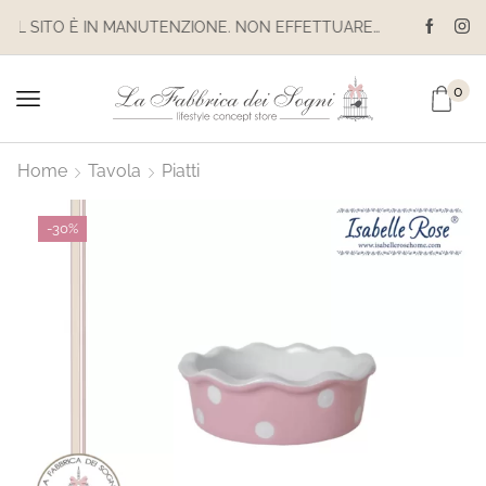
IL SITO È IN MANUTENZIONE. NON EFFETTUARE ACQUISTI. LE SPEDIZIONI SONO SOSPESE
0
Home
Tavola
Piatti
-
30%