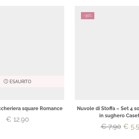
-
30%
ESAURITO
uccheriera square Romance
Nuvole di Stoffa – Set 4 s
in sughero Case
€
12.90
€
7.90
€
5.