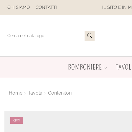
CHI SIAMO
CONTATTI
IL SITO È IN MANUTENZIONE. NON EFFET
BOMBONIERE
TAVOL
Home
Tavola
Contenitori
-
30%