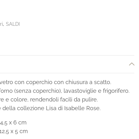
ri
,
SALDI
 vetro con coperchio con chiusura a scatto.
orno (senza coperchio), lavastoviglie e frigorifero.
e e colore, rendendoli facili da pulire.
e della collezione Lisa di Isabelle Rose.
4,5 x 6 cm
12,5 x 5 cm