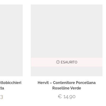
ESAURITO
ottobicchieri
Hervit – Contenitore Porcellana
tta
Roselline Verde
53
€
14.90