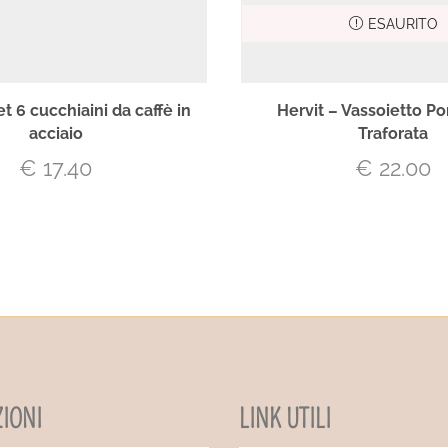
ESAURITO
et 6 cucchiaini da caffè in
Hervit – Vassoietto Po
acciaio
Traforata
€
17.40
€
22.00
IONI
LINK UTILI