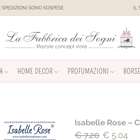
E
IL SITO È IN MANUTENZIONE.
A
HOME DECOR
PROFUMAZIONI
BORSE
Isabelle Rose – 
€
7.20
€
5.04