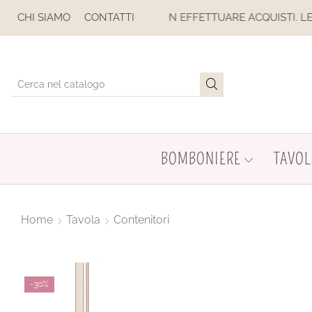
NE. NON EFFETTUARE ACQUISTI. LE SPEDIZIONI SONO SOSPES
CHI SIAMO
CONTATTI
BOMBONIERE
TAVOL
Home
Tavola
Contenitori
-
30%