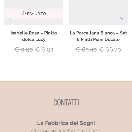
ESAURITO
Isabelle Rose – Piatto
La Porcellana Bianca – Set
dolce Lucy
6 Piatti Piani Ducale
€
9.90
€
6.93
€
83.40
€
66.70
CONTATTI
La Fabbrica dei Sogni
di Giudetti Stefania & C. sas