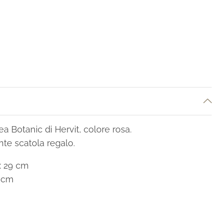
ea Botanic di Hervit, colore rosa.
te scatola regalo.
x 29 cm
8 cm