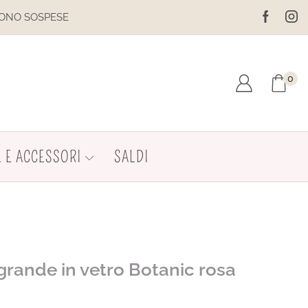
E
IL SITO È IN MANUTENZIONE.
0
 E ACCESSORI
SALDI
grande in vetro Botanic rosa