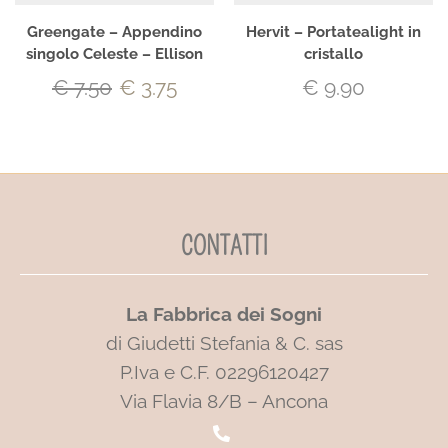
Greengate – Appendino
Hervit – Portatealight in
singolo Celeste – Ellison
cristallo
€
7.50
€
3.75
€
9.90
CONTATTI
La Fabbrica dei Sogni
di Giudetti Stefania & C. sas
P.Iva e C.F. 02296120427
Via Flavia 8/B – Ancona