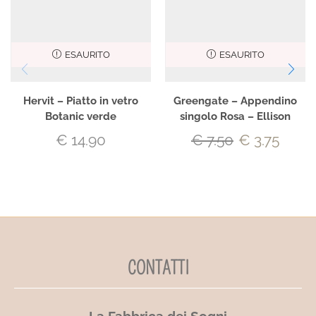
ESAURITO
ESAURITO
Hervit – Piatto in vetro
Greengate – Appendino
Botanic verde
singolo Rosa – Ellison
€
14.90
€
7.50
€
3.75
CONTATTI
La Fabbrica dei Sogni