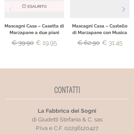
ESAURITO
Mascagni Casa – Casetta di
Mascagni Casa – Castello
Marzapane a due piani
di Marzapane con Musica
€
39.90
€
19.95
€
62.90
€
31.45
CONTATTI
La Fabbrica dei Sogni
di Giudetti Stefania & C. sas
P.Iva e C.F. 02296120427