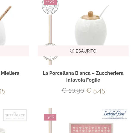
-
50%
ESAURITO
 Mieliera
La Porcellana Bianca – Zuccheriera
Intavola Foglie
45
€
10.90
€
5.45
-
30%