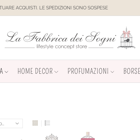
IL SITO È IN MANUTENZIONE. NON
A
HOME DECOR
PROFUMAZIONI
BORSE