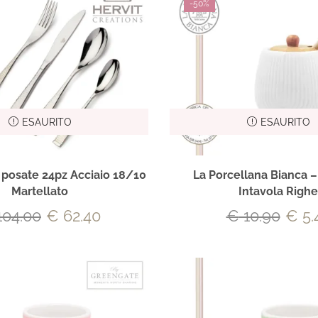
-
50%
ESAURITO
ESAURITO
t posate 24pz Acciaio 18/10
La Porcellana Bianca –
Martellato
Intavola Righe
04.00
€
62.40
€
10.90
€
5.