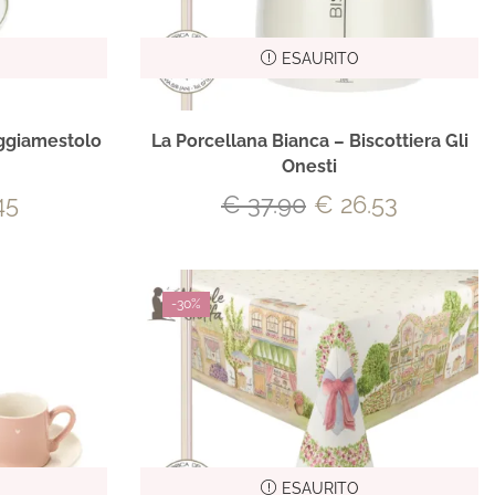
ESAURITO
oggiamestolo
La Porcellana Bianca – Biscottiera Gli
Onesti
45
€
37.90
€
26.53
-
30%
ESAURITO