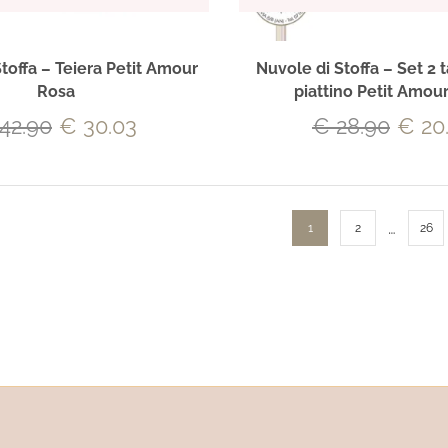
toffa – Teiera Petit Amour
Nuvole di Stoffa – Set 2 
Rosa
piattino Petit Amou
42.90
€
30.03
€
28.90
€
20
…
1
2
26