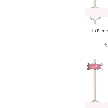
La Porce
-
30%