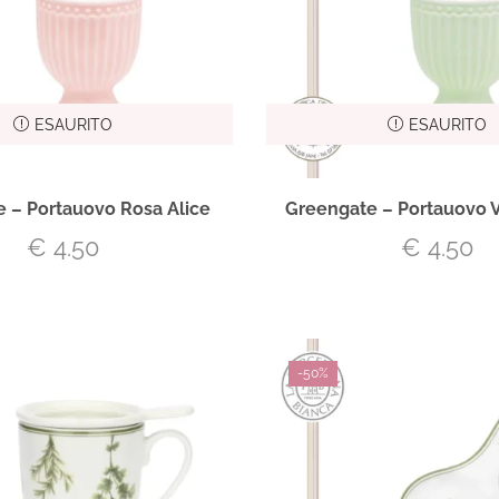
ESAURITO
ESAURITO
 – Portauovo Rosa Alice
Greengate – Portauovo V
€
4.50
€
4.50
-
50%