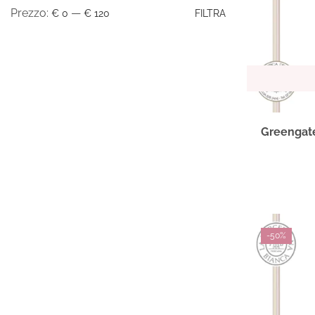
Prezzo:
—
€ 0
€ 120
FILTRA
Greengate
-
50%