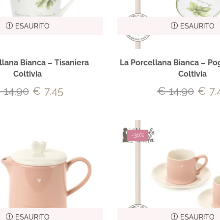
ESAURITO
ESAURITO
llana Bianca – Tisaniera
La Porcellana Bianca – P
Coltivia
Coltivia
€
14.90
€
7.45
€
14.90
€
7.
-
30%
ESAURITO
ESAURITO