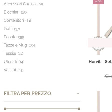
-
40%
Accessori Cucina
(61)
Bicchieri
(25)
Contenitori
(81)
Piatti
(37)
Posate
(39)
Tazze e Mug
(60)
Tessile
(22)
Hervit – Se
Utensili
(14)
Vassoi
(43)
€
1
FILTRA PER PREZZO