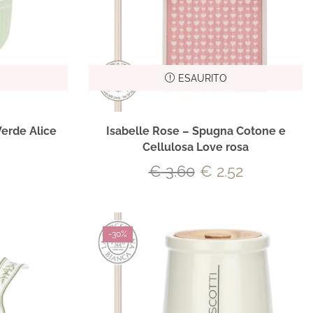
ESAURITO
erde Alice
Isabelle Rose – Spugna Cotone e
Cellulosa Love rosa
€
3.60
€
2.52
-
30%