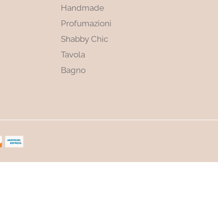
Handmade
Profumazioni
Shabby Chic
Tavola
Bagno