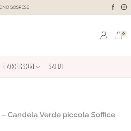
SPESE
IL SITO È IN MANUTENZI
0
 E ACCESSORI
SALDI
i – Candela Verde piccola Soffice