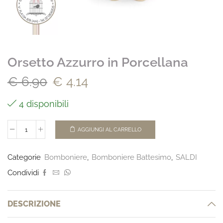
Orsetto Azzurro in Porcellana
€
6.90
€
4.14
4 disponibili
AGGIUNGI AL CARRELLO
Categorie
Bomboniere
,
Bomboniere Battesimo
,
SALDI
Condividi
DESCRIZIONE