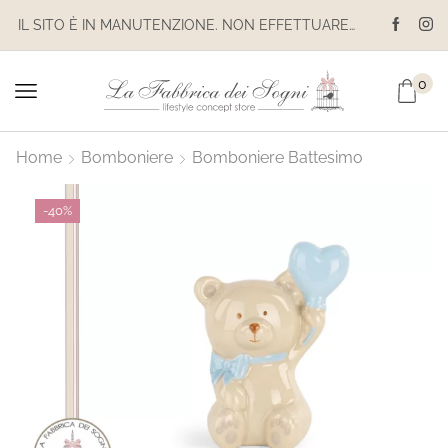
IL SITO È IN MANUTENZIONE. NON EFFETTUARE ACQUISTI. LE SPEDIZIONI SONO SOSPESE
0
Home
Bomboniere
Bomboniere Battesimo
-
40%