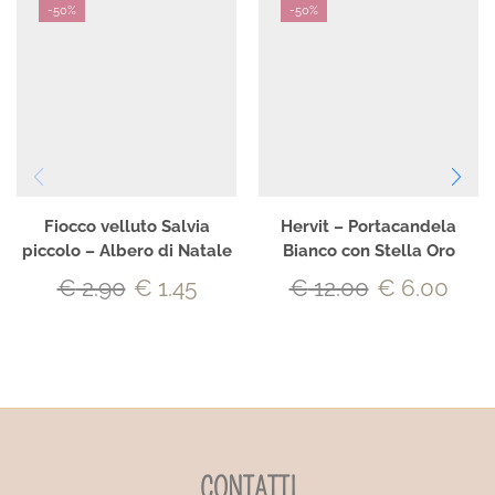
-
50%
-
50%
Fiocco velluto Salvia
Hervit – Portacandela
piccolo – Albero di Natale
Bianco con Stella Oro
€
2.90
€
1.45
€
12.00
€
6.00
CONTATTI