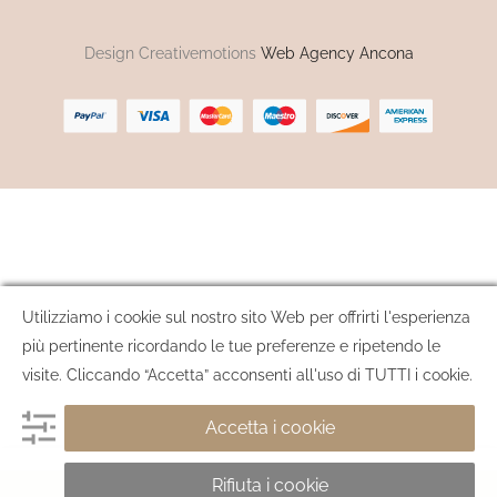
Design Creativemotions
Web Agency Ancona
Utilizziamo i cookie sul nostro sito Web per offrirti l'esperienza
più pertinente ricordando le tue preferenze e ripetendo le
visite. Cliccando “Accetta” acconsenti all'uso di TUTTI i cookie.
Accetta i cookie
Rifiuta i cookie
AGGIUNGI AL CARRELLO