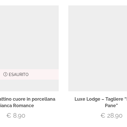
ESAURITO
attino cuore in porcellana
Luxe Lodge – Tagliere “
bianca Romance
Pane”
€
8.90
€
28.90