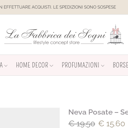
SONO SOSPESE
IL SITO È IN MAN
A
HOME DECOR
PROFUMAZIONI
BORSE
Neva Posate – Se
€
19.50
€
15.60