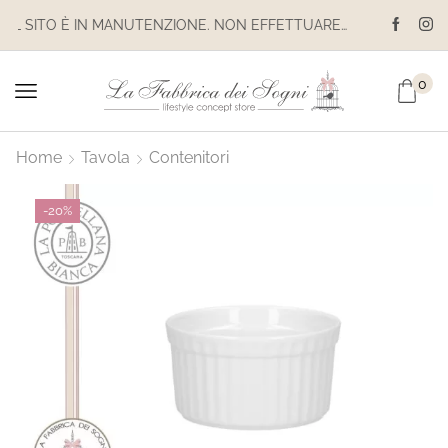
IL SITO È IN MANUTENZIONE. NON EFFETTUARE ACQUISTI. LE SPEDIZIONI SONO SOSPESE
0
Home
Tavola
Contenitori
-
20%