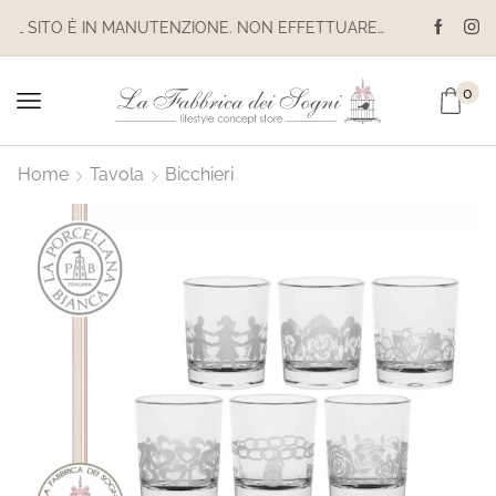
IL SITO È IN MANUTENZIONE. NON EFFETTUARE ACQUISTI. LE SPEDIZIONI SONO SOSPESE
0
Home
Tavola
Bicchieri