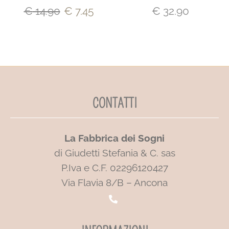
€
14.90
€
7.45
€
32.90
CONTATTI
La Fabbrica dei Sogni
di Giudetti Stefania & C. sas
P.Iva e C.F. 02296120427
Via Flavia 8/B – Ancona