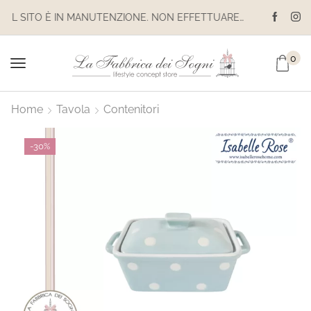
IL SITO È IN MANUTENZIONE. NON EFFETTUARE ACQUISTI. LE SPEDIZIONI SONO SOSPESE
0
Home
Tavola
Contenitori
-
30%