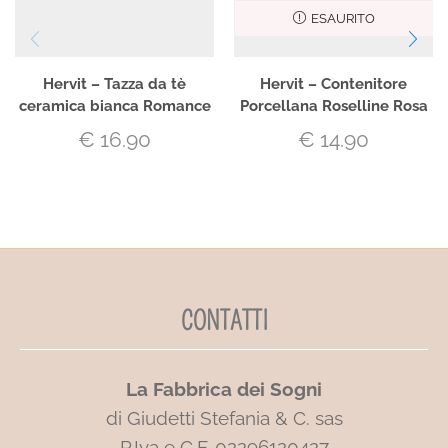
ESAURITO
Hervit – Tazza da tè
Hervit – Contenitore
ceramica bianca Romance
Porcellana Roselline Rosa
€
16.90
€
14.90
CONTATTI
La Fabbrica dei Sogni
di Giudetti Stefania & C. sas
P.Iva e C.F. 02296120427