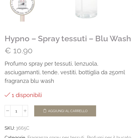
Hypno – Spray tessuti – Blu Wash
€
10.90
Profumo spray per tessuti, lenzuola,
asciugamanti, tende, vestiti, bottiglia da 250ml
fragranza blu wash
1 disponibili
AGGIUNGI AL CARRELLO
SKU:
3665C
Categorie
Fragranza spray per tessuti
,
Profumi per il bucato