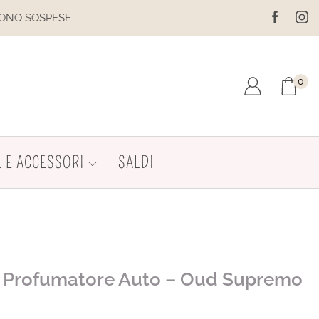
ESE
IL SITO È IN MANUTENZIONE
0
 E ACCESSORI
SALDI
a Profumatore Auto – Oud Supremo