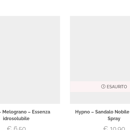
ESAURITO
 Melograno – Essenza
Hypno – Sandalo Nobile
idrosolubile
Spray
€
6.50
€
10.90