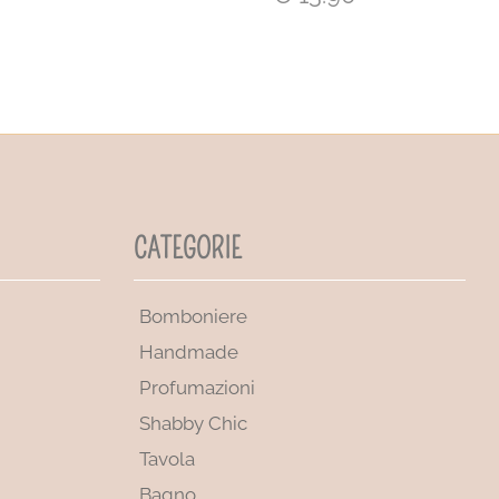
CATEGORIE
Bomboniere
Handmade
Profumazioni
Shabby Chic
Tavola
Bagno