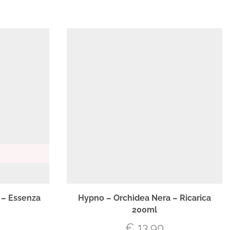
 – Essenza
Hypno – Orchidea Nera – Ricarica
200ml
€
13.90