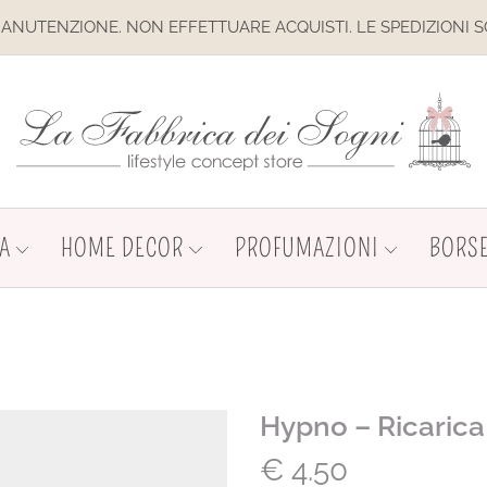
IONE. NON EFFETTUARE ACQUISTI. LE SPEDIZIONI SONO SOSP
A
HOME DECOR
PROFUMAZIONI
BORSE
Hypno – Ricaric
€
4.50