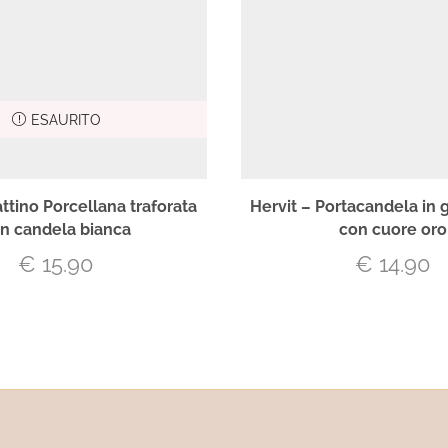
ESAURITO
attino Porcellana traforata
Hervit – Portacandela in 
n candela bianca
con cuore oro
€
15.90
€
14.90