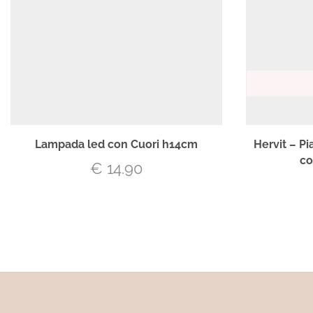
Lampada led con Cuori h14cm
Hervit – Pi
co
€
14.90