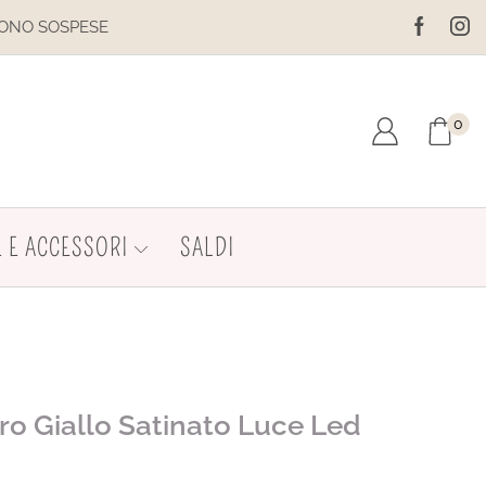
IL SITO È IN MANUTENZIONE. N
0
 E ACCESSORI
SALDI
tro Giallo Satinato Luce Led