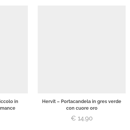
iccolo in
Hervit – Portacandela in gres verde
Romance
con cuore oro
€
14.90