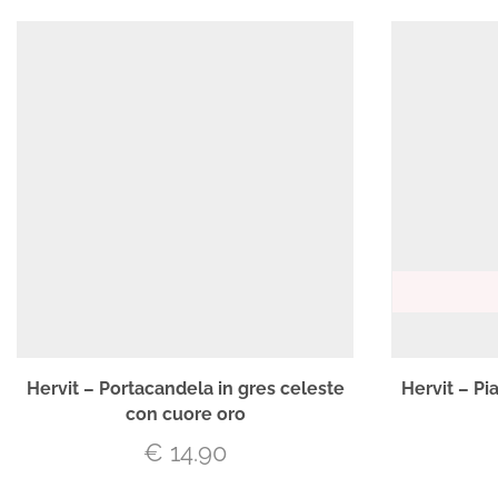
Hervit – Portacandela in gres celeste
Hervit – Pi
con cuore oro
€
14.90