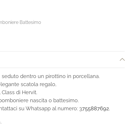
boniere Battesimo
 seduto dentro un pirottino in porcellana.
legante scatola regalo,
 Class di Hervit.
 bomboniere nascita o battesimo.
ontattaci su Whatsapp al numero: 3
755887692.
.