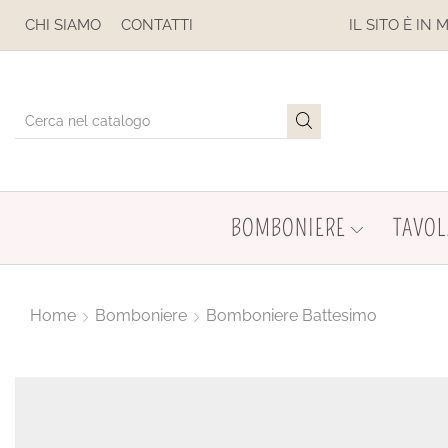
ESE
CHI SIAMO
CONTATTI
IL SITO È IN MANUTENZION
BOMBONIERE
TAVOL
Home
Bomboniere
Bomboniere Battesimo