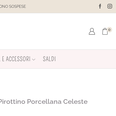
IL SITO È IN MANUTENZIONE. 
0
 E ACCESSORI
SALDI
Pirottino Porcellana Celeste