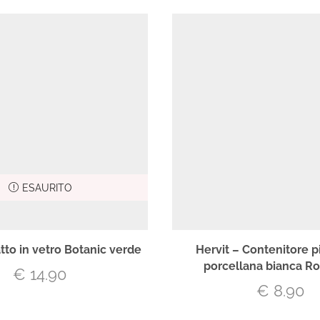
ESAURITO
atto in vetro Botanic verde
Hervit – Contenitore p
porcellana bianca 
€
14.90
€
8.90