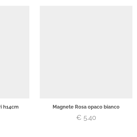
ri h14cm
Magnete Rosa opaco bianco
€
5.40