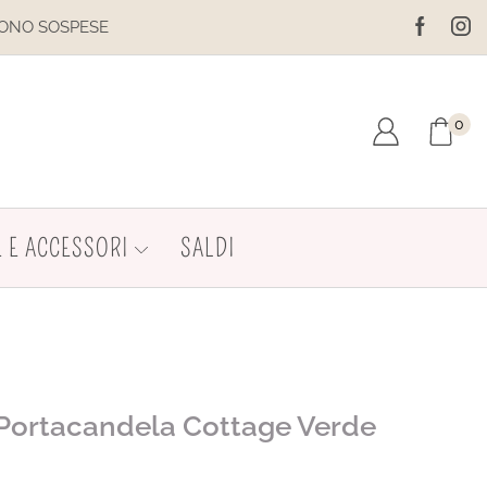
ESE
IL SITO È IN MANUTENZIONE
0
 E ACCESSORI
SALDI
 Portacandela Cottage Verde
0