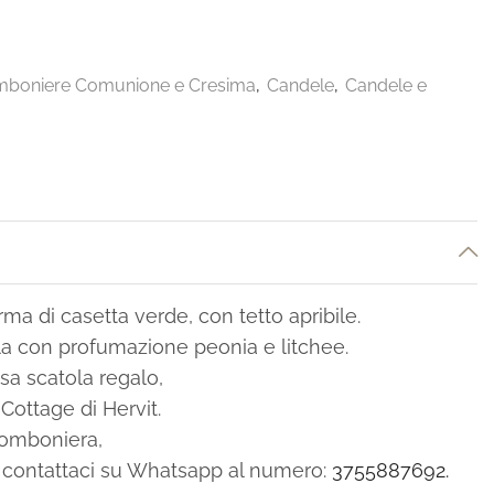
boniere Comunione e Cresima
,
Candele
,
Candele e
rma di casetta verde, con tetto apribile.
ela con profumazione peonia e litchee.
sa scatola regalo,
 Cottage di Hervit.
bomboniera,
ni contattaci su Whatsapp al numero:
3755887692.