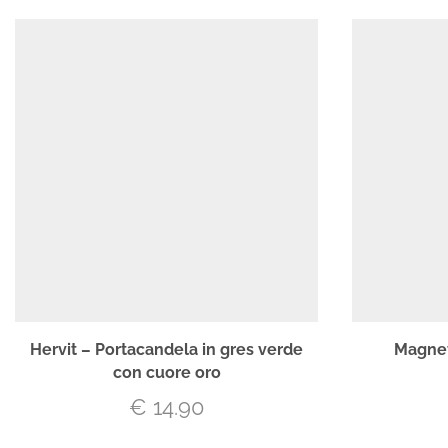
Hervit – Portacandela in gres verde
Magnet
con cuore oro
€
14.90