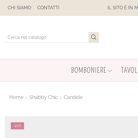
OSPESE
CHI SIAMO
CONTATTI
IL SITO È IN MANUTENZ
BOMBONIERE
TAVOL
Home
Shabby Chic
Candele
-
20%