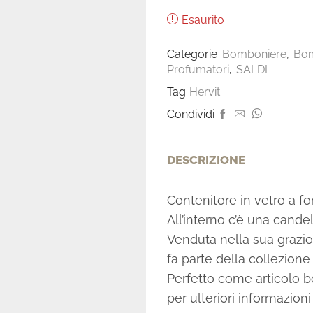
Esaurito
Categorie
Bomboniere
,
Bom
Profumatori
,
SALDI
Tag:
Hervit
Condividi
DESCRIZIONE
Contenitore in vetro a fo
All’interno c’è una cand
Venduta nella sua grazio
fa parte della collezione
Perfetto come articolo 
per ulteriori informazio