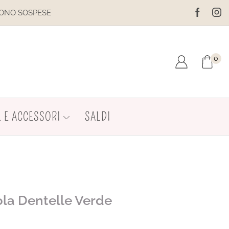
IL SITO È IN MANUTENZIONE. 
0
 E ACCESSORI
SALDI
ola Dentelle Verde