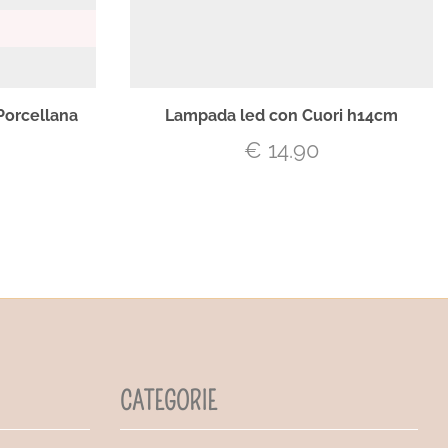
Porcellana
Lampada led con Cuori h14cm
€
14.90
CATEGORIE