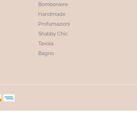
Bomboniere
Handmade
Profumazioni
Shabby Chic
Tavola
Bagno