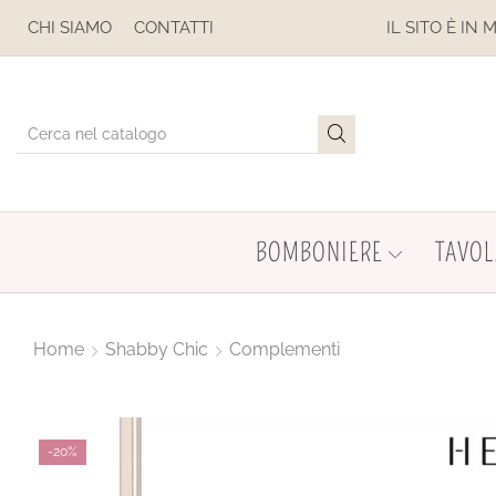
ESE
CHI SIAMO
CONTATTI
IL SITO È IN MANUTENZION
BOMBONIERE
TAVOL
Home
Shabby Chic
Complementi
-
20%