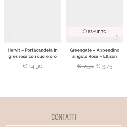
ESAURITO
Hervit – Portacandela in
Greengate – Appendino
gres rosa con cuore oro
singolo Rosa – Ellison
€
14.90
€
7.50
€
3.75
CONTATTI