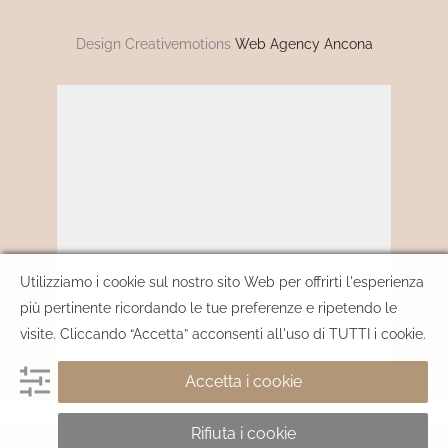
Design Creativemotions
Web Agency Ancona
Utilizziamo i cookie sul nostro sito Web per offrirti l'esperienza
più pertinente ricordando le tue preferenze e ripetendo le
visite. Cliccando “Accetta” acconsenti all'uso di TUTTI i cookie.
Accetta i cookie
Rifiuta i cookie
AGGIUNGI AL CARRELLO