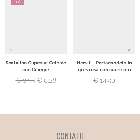
-
49%
Scatolina Cupcake Celeste
Hervit – Portacandela in
con Ciliegie
gres rosa con cuore oro
€
0.55
€
0.28
€
14.90
CONTATTI