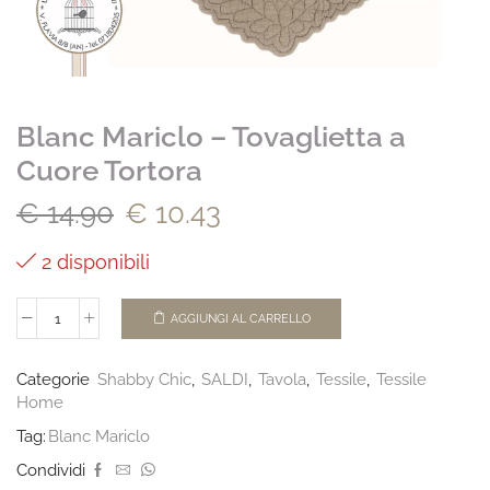
Blanc Mariclo – Tovaglietta a
Cuore Tortora
€
14.90
€
10.43
2 disponibili
AGGIUNGI AL CARRELLO
Categorie
Shabby Chic
,
SALDI
,
Tavola
,
Tessile
,
Tessile
Home
Tag:
Blanc Mariclo
Condividi